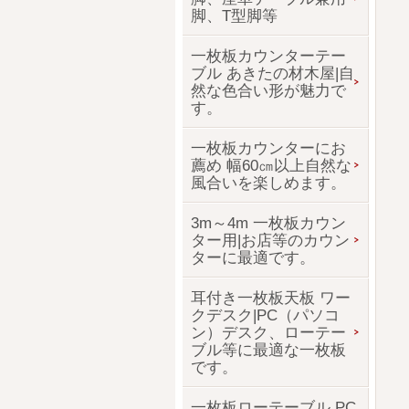
脚、T型脚等
一枚板カウンターテー
ブル あきたの材木屋|自
然な色合い形が魅力で
す。
一枚板カウンターにお
薦め 幅60㎝以上自然な
風合いを楽しめます。
3m～4m 一枚板カウン
ター用|お店等のカウン
ターに最適です。
耳付き一枚板天板 ワー
クデスク|PC（パソコ
ン）デスク、ローテー
ブル等に最適な一枚板
です。
一枚板ローテーブル PC