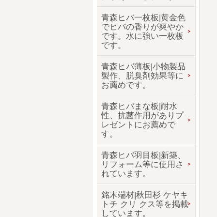
青森ヒバ一枚板|黄金色
でヒバの香りが爽やか
です。水に強い一枚板
です。
青森ヒバ薄板|小物製品
製作、脱臭剤効果等に
お薦めです。
青森ヒバまな板|耐水
性、抗菌作用がありプ
レゼントにお薦めで
す。
青森ヒバ羽目板|新築、
リフォーム等に使用さ
れています。
銘木端材|秋田杉 ケヤキ
トチ クリ クス等を掲載
しています。