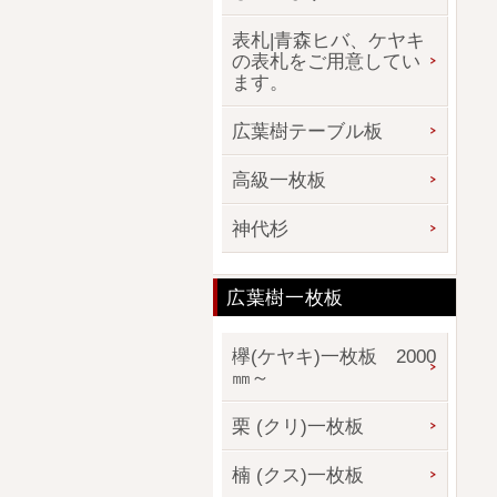
表札|青森ヒバ、ケヤキ
の表札をご用意してい
ます。
広葉樹テーブル板
高級一枚板
神代杉
広葉樹一枚板
欅(ケヤキ)一枚板 2000
㎜～
栗 (クリ)一枚板
楠 (クス)一枚板