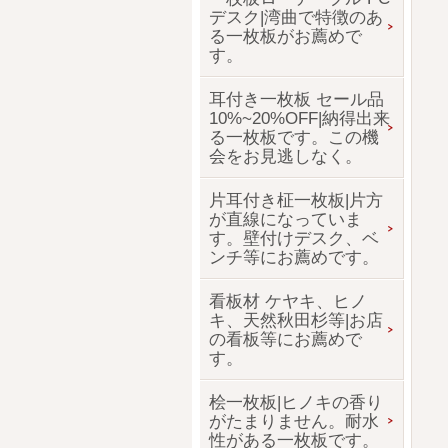
デスク|湾曲で特徴のあ
る一枚板がお薦めで
す。
耳付き一枚板 セール品
10%~20%OFF|納得出来
る一枚板です。この機
会をお見逃しなく。
片耳付き柾一枚板|片方
が直線になっていま
す。壁付けデスク、ベ
ンチ等にお薦めです。
看板材 ケヤキ、ヒノ
キ、天然秋田杉等|お店
の看板等にお薦めで
す。
桧一枚板|ヒノキの香り
がたまりません。耐水
性がある一枚板です。