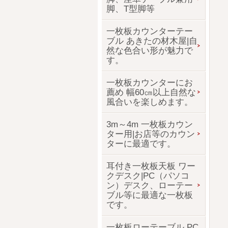
脚、T型脚等
一枚板カウンターテー
ブル あきたの材木屋|自
然な色合い形が魅力で
す。
一枚板カウンターにお
薦め 幅60㎝以上自然な
風合いを楽しめます。
3m～4m 一枚板カウン
ター用|お店等のカウン
ターに最適です。
耳付き一枚板天板 ワー
クデスク|PC（パソコ
ン）デスク、ローテー
ブル等に最適な一枚板
です。
一枚板ローテーブル PC