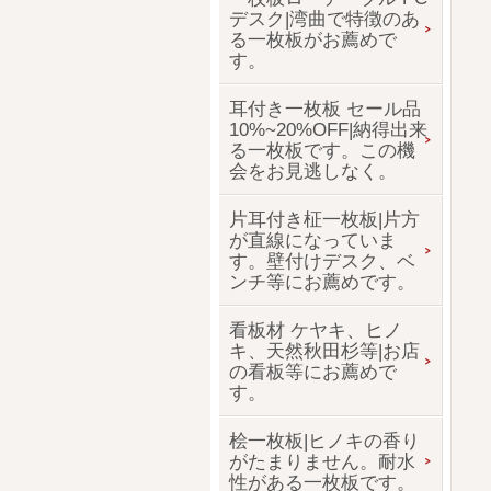
デスク|湾曲で特徴のあ
る一枚板がお薦めで
す。
耳付き一枚板 セール品
10%~20%OFF|納得出来
る一枚板です。この機
会をお見逃しなく。
片耳付き柾一枚板|片方
が直線になっていま
す。壁付けデスク、ベ
ンチ等にお薦めです。
看板材 ケヤキ、ヒノ
キ、天然秋田杉等|お店
の看板等にお薦めで
す。
桧一枚板|ヒノキの香り
がたまりません。耐水
性がある一枚板です。