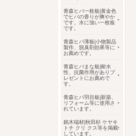
青森ヒバ一枚板|黄金色
でヒバの香りが爽やか
です。水に強い一枚板
です。
青森ヒバ薄板|小物製品
製作、脱臭剤効果等に
お薦めです。
青森ヒバまな板|耐水
性、抗菌作用がありプ
レゼントにお薦めで
す。
青森ヒバ羽目板|新築、
リフォーム等に使用さ
れています。
銘木端材|秋田杉 ケヤキ
トチ クリ クス等を掲載
しています。