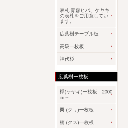
表札|青森ヒバ、ケヤキ
の表札をご用意してい
ます。
広葉樹テーブル板
高級一枚板
神代杉
広葉樹一枚板
欅(ケヤキ)一枚板 2000
㎜～
栗 (クリ)一枚板
楠 (クス)一枚板