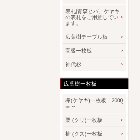
表札|青森ヒバ、ケヤキ
の表札をご用意してい
ます。
広葉樹テーブル板
高級一枚板
神代杉
広葉樹一枚板
欅(ケヤキ)一枚板 2000
㎜～
栗 (クリ)一枚板
楠 (クス)一枚板