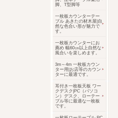
脚、T型脚等
一枚板カウンターテー
ブル あきたの材木屋|自
然な色合い形が魅力で
す。
一枚板カウンターにお
薦め 幅60㎝以上自然な
風合いを楽しめます。
3m～4m 一枚板カウン
ター用|お店等のカウン
ターに最適です。
耳付き一枚板天板 ワー
クデスク|PC（パソコ
ン）デスク、ローテー
ブル等に最適な一枚板
です。
一枚板ローテーブル PC