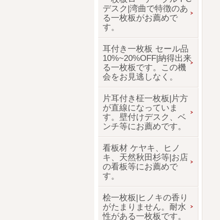
デスク|湾曲で特徴のあ
る一枚板がお薦めで
す。
耳付き一枚板 セール品
10%~20%OFF|納得出来
る一枚板です。この機
会をお見逃しなく。
片耳付き柾一枚板|片方
が直線になっていま
す。壁付けデスク、ベ
ンチ等にお薦めです。
看板材 ケヤキ、ヒノ
キ、天然秋田杉等|お店
の看板等にお薦めで
す。
桧一枚板|ヒノキの香り
がたまりません。耐水
性がある一枚板です。