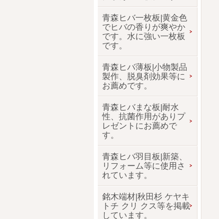
青森ヒバ一枚板|黄金色
でヒバの香りが爽やか
です。水に強い一枚板
です。
青森ヒバ薄板|小物製品
製作、脱臭剤効果等に
お薦めです。
青森ヒバまな板|耐水
性、抗菌作用がありプ
レゼントにお薦めで
す。
青森ヒバ羽目板|新築、
リフォーム等に使用さ
れています。
銘木端材|秋田杉 ケヤキ
トチ クリ クス等を掲載
しています。