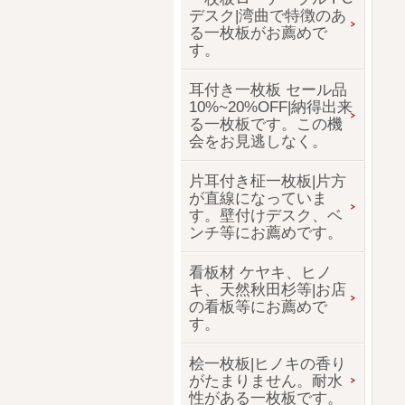
デスク|湾曲で特徴のあ
る一枚板がお薦めで
す。
耳付き一枚板 セール品
10%~20%OFF|納得出来
る一枚板です。この機
会をお見逃しなく。
片耳付き柾一枚板|片方
が直線になっていま
す。壁付けデスク、ベ
ンチ等にお薦めです。
看板材 ケヤキ、ヒノ
キ、天然秋田杉等|お店
の看板等にお薦めで
す。
桧一枚板|ヒノキの香り
がたまりません。耐水
性がある一枚板です。