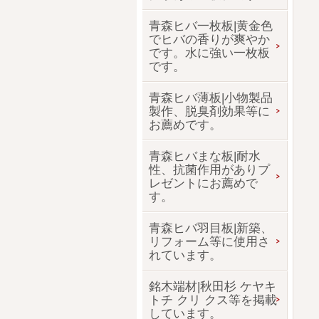
青森ヒバ一枚板|黄金色
でヒバの香りが爽やか
です。水に強い一枚板
です。
青森ヒバ薄板|小物製品
製作、脱臭剤効果等に
お薦めです。
青森ヒバまな板|耐水
性、抗菌作用がありプ
レゼントにお薦めで
す。
青森ヒバ羽目板|新築、
リフォーム等に使用さ
れています。
銘木端材|秋田杉 ケヤキ
トチ クリ クス等を掲載
しています。