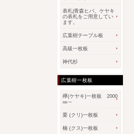
表札|青森ヒバ、ケヤキ
の表札をご用意してい
ます。
広葉樹テーブル板
高級一枚板
神代杉
広葉樹一枚板
欅(ケヤキ)一枚板 2000
㎜～
栗 (クリ)一枚板
楠 (クス)一枚板