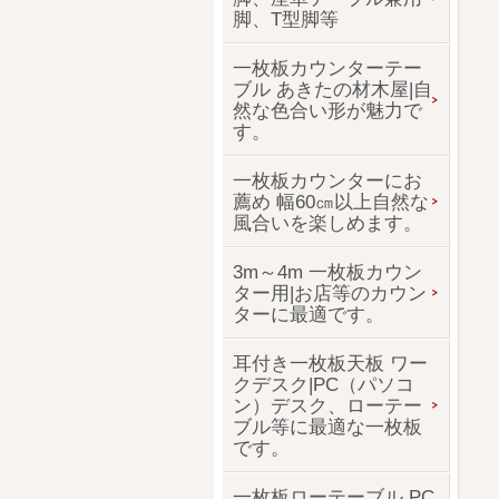
脚、T型脚等
一枚板カウンターテー
ブル あきたの材木屋|自
然な色合い形が魅力で
す。
一枚板カウンターにお
薦め 幅60㎝以上自然な
風合いを楽しめます。
3m～4m 一枚板カウン
ター用|お店等のカウン
ターに最適です。
耳付き一枚板天板 ワー
クデスク|PC（パソコ
ン）デスク、ローテー
ブル等に最適な一枚板
です。
一枚板ローテーブル PC