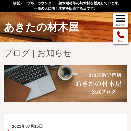
一枚板テーブル、カウンター、銘木端材等の無垢材を販売しています。
一般の人に快く木材を販売する店です。
あきたの材木屋
MENU
メニュー
TEL
ブログ | お知らせ
TOP
作品例
手作りオーダー家具
店舗案内
お問い合わせ
お客様の声
お買い物の流れ
2021年07月15日