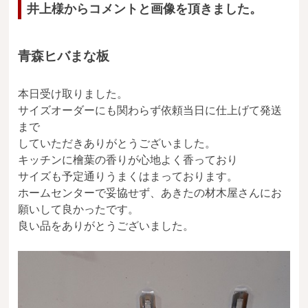
井上様からコメントと画像を頂きました。
送料・お支払い方法について
ご注文前の注意点
青森ヒバまな板
Attention
before ordering
本日受け取りました。
サイズオーダーにも関わらず依頼当日に仕上げて発送
一枚板を直販できる店
まで
オイル塗装の
していただきありがとうございました。
メンテナンスについて
キッチンに檜葉の香りが心地よく香っており
サイズも予定通りうまくはまっております。
オーダー加工について
ホームセンターで妥協せず、あきたの材木屋さんにお
ブログ
願いして良かったです。
良い品をありがとうございました。
当店の考え方
カテゴリー