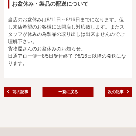
お盆休み・製品の配送について
送料・お支払い方法について
当店のお盆休みは8/11日～8/16日までになります。但
ご注文前の注意点
し来店希望のお客様には開店し対応致します。またス
Attention
タッフが休みの為製品の取り出しは出来ませんのでご
before ordering
理解下さい。
貨物屋さんのお盆休みのお知らせ。
一枚板を直販できる店
日通アロー便ー8/5日受付終了で8/16日以降の発送にな
オイル塗装の
ります。
メンテナンスについて
オーダー加工について
ブログ
前の記事
一覧に戻る
次の記事
当店の考え方
カテゴリー