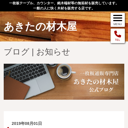
一枚板テーブル、カウンター、銘木端材等の無垢材を販売しています。
一般の人に快く木材を販売する店です。
あきたの材木屋
MENU
メニュー
TEL
ブログ | お知らせ
TOP
作品例
手作りオーダー家具
店舗案内
お問い合わせ
お客様の声
お買い物の流れ
2019年08月01日