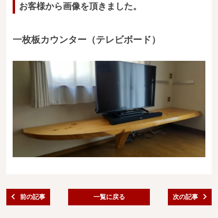
お客様から画像を頂きました。
送料・お支払い方法について
ご注文前の注意点
一枚板カウンター（テレビボード）
Attention
before ordering
一枚板を直販できる店
オイル塗装の
メンテナンスについて
オーダー加工について
ブログ
当店の考え方
前の記事
一覧に戻る
次の記事
カテゴリー