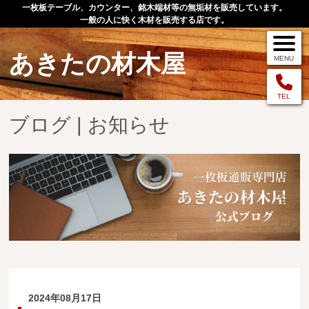
一枚板テーブル、カウンター、銘木端材等の無垢材を販売しています。
一般の人に快く木材を販売する店です。
あきたの材木屋
MENU
メニュー
TEL
ブログ | お知らせ
TOP
作品例
手作りオーダー家具
店舗案内
お問い合わせ
お客様の声
お買い物の流れ
2024年08月17日